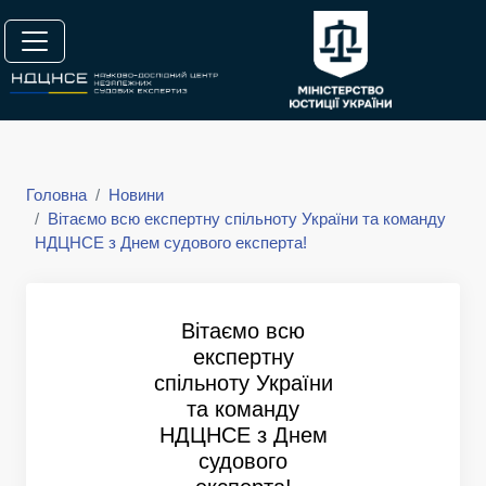
Головна
Новини
Вітаємо всю експертну спільноту України та команду
НДЦНСЕ з Днем судового експерта!
Вітаємо всю
експертну
спільноту України
та команду
НДЦНСЕ з Днем
судового