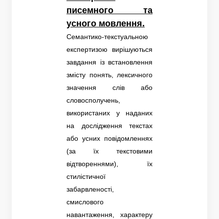
писемного та
усного мовлення.
Семантико-текстуальною
експертизою вирішуються
завдання із встановлення
змісту понять, лексичного
значення слів або
словосполучень,
використаних у наданих
на дослідження текстах
або усних повідомленнях
(за їх текстовими
відтвореннями), їх
стилістичної
забарвленості,
смислового
навантаження, характеру