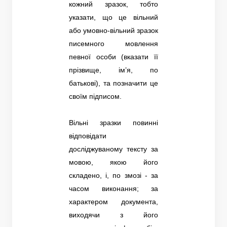
кожний зразок, тобто
указати, що це вільний
або умовно-вільний зразок
писемного мовлення
певної особи (вказати її
прізвище, ім’я, по
батькові), та позначити це
своїм підписом.
Вільні зразки повинні
відповідати
досліджуваному тексту за
мовою, якою його
складено, і, по змозі - за
часом виконання; за
характером документа,
виходячи з його