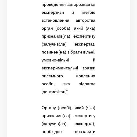
проведення авторознавчої
експертизи з метою
встановлення авторства
орган (особа), який (яка)
призначив(ла) експертизу
(залучив(ла) експерта),
повинен(на) зібрати вільні,
умовно-вільні й
експериментальні зразки
писемного мовлення
особи, яка підлягає
ідентифікації.
Органу (особі), який (яка)
призначив(ла) експертизу
(залучив(ла) експерта),
необхідно позначити