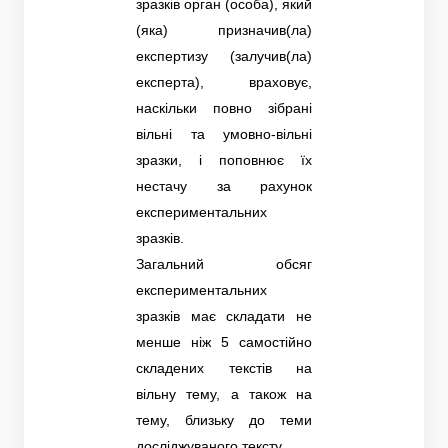
зразків орган (особа), який
(яка) призначив(ла)
експертизу (залучив(ла)
експерта), враховує,
наскільки повно зібрані
вільні та умовно-вільні
зразки, і поповнює їх
нестачу за рахунок
експериментальних
зразків.
Загальний обсяг
експериментальних
зразків має складати не
менше ніж 5 самостійно
складених текстів на
вільну тему, а також на
тему, близьку до теми
досліджуваного тексту.