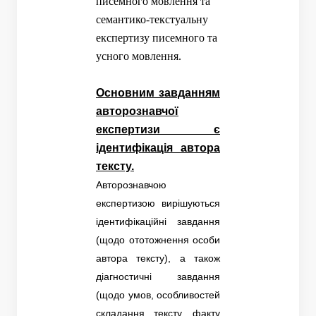
писемного мовлення та
семантико-текстуальну
експертизу писемного та
усного мовлення.
Основним завданням
авторознавчої
експертизи є
ідентифікація автора
тексту.
Авторознавчою
експертизою вирішуються
ідентифікаційні завдання
(щодо ототожнення особи
автора тексту), а також
діагностичні завдання
(щодо умов, особливостей
складання тексту, факту