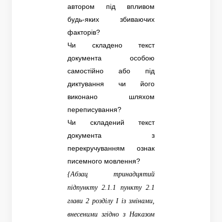
автором під впливом
будь-яких збиваючих
факторів?
Чи складено текст
документа особою
самостійно або під
диктування чи його
виконано шляхом
переписування?
Чи складений текст
документа з
перекручуванням ознак
писемного мовлення?
{Абзац тринадцятий
підпункту 2.1.1 пункту 2.1
глави 2 розділу I із змінами,
внесеними згідно з Наказом