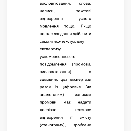
висловлювання, слова,
написи, текстові
відтворення усного
мовлення тощо. Якщо
постає завдання здійснити
семантико-текстуальну
експертизу
усномовленнєвого
повідомлення (промови,
висловлювання), то
замовник цієї експертизи
разом із цифровим (чи
аналоговим) записом
промови має надати
дослівне текстове
відтворення її змісту
(стенограму), зроблене