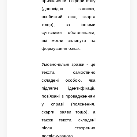
призначення і сфери обігу
(доповідна записка,
особистий лист, скарга
тощо); за іншими
суттєвими обставинами,
які могли вплинути на
формування ознак.
Умовно-вільні зразки - це
тексти, самостійно
складені особою, яка
підлягає ідентифікації,
пов’язані з провадженням
у справі (пояснення,
скарги, заяви тощо), а
також тексти, складені
після створення
досліджуваного