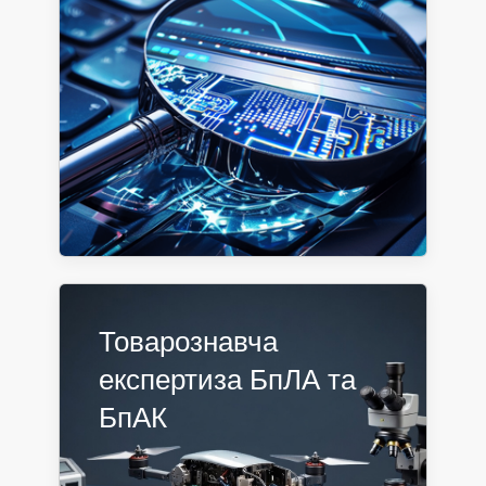
Товарознавча
експертиза БпЛА та
БпАК