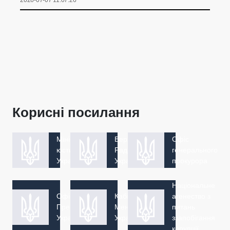
Корисні посилання
Міністерство
Верховна
Офіс
юстиції
Рада
генерального
України
України
прокурора
Національне
Офіс
Кабінет
агенество з
Президент
Меністрів
питань
України
України
ззапобігання
корупції