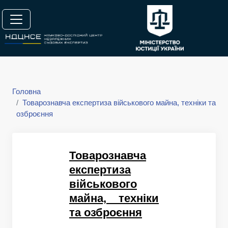
Головна
Товарознавча експертиза військового майна, техніки та
озброєння
Товарознавча
експертиза
військового
майна, техніки
та озброєння