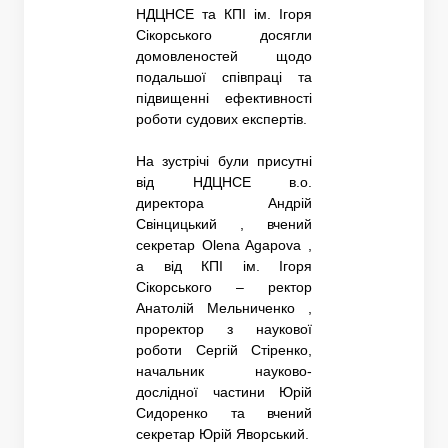
НДЦНСЕ та КПІ ім. Ігоря
Сікорського досягли
домовленостей щодо
подальшої співпраці та
підвищенні ефективності
роботи судових експертів.
На зустрічі були присутні
від НДЦНСЕ в.о.
директора Андрій
Свінцицький , вчений
секретар Olena Agapova ,
а від КПІ ім. Ігоря
Сікорського – ректор
Анатолій Мельниченко ,
проректор з наукової
роботи Сергій Стіренко,
начальник науково-
дослідної частини Юрій
Сидоренко та вчений
секретар Юрій Яворський.