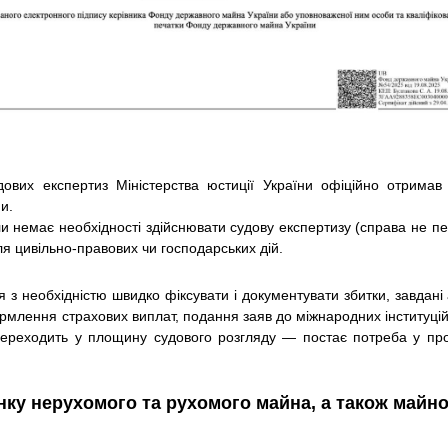
вих експертиз Міністерства юстиції України офіційно отримав с
и.
и немає необхідності здійснювати судову експертизу (справа не пер
ля цивільно-правових чи господарських дій.
 з необхідністю швидко фіксувати і документувати збитки, завдані 
млення страхових виплат, подання заяв до міжнародних інституцій.
переходить у площину судового розгляду — постає потреба у про
нку нерухомого та рухомого майна, а також майно