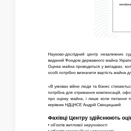
Науково-дослідний центр незалежних судо
виданий Фондом державного майна Україн
Оцінка майна проводиться у випадках, кол
особі потрібно визначити вартість майна д
«В умовах війни люди та бізнес стикаються
потрібна для отримання компенсацій, офор
про оцінку майна, і лише коли питання 
керівник НДЦНСЕ Андрій Свінцицький.
Фахівці Центру здійснюють оці
• об’єктів житлової нерухомості
• об’єктів комерційної нерухомості