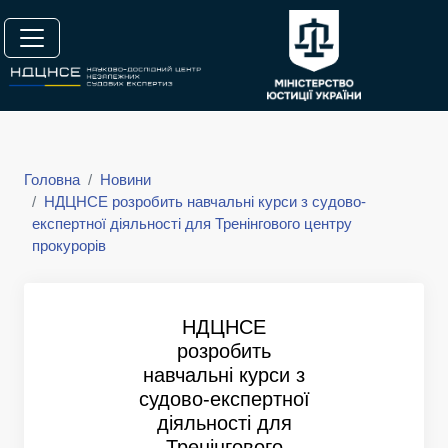
Головна
Новини
НДЦНСЕ розробить навчальні курси з судово-
експертної діяльності для Тренінгового центру
прокурорів
НДЦНСЕ
розробить
навчальні курси з
судово-експертної
діяльності для
Тренінгового