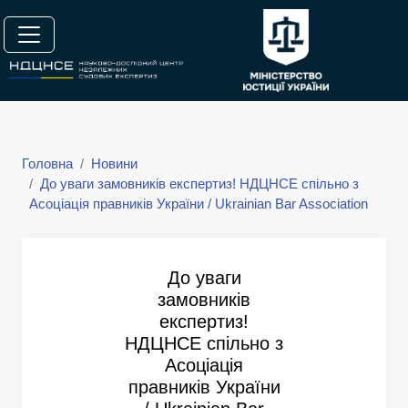
Головна
Новини
До уваги замовників експертиз! НДЦНСЕ спільно з
Асоціація правників України / Ukrainian Bar Association
До уваги
замовників
експертиз!
НДЦНСЕ спільно з
Асоціація
правників України