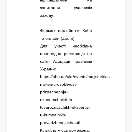
запитання учасників
заходу.
Формат: офлайн (м. Київ)
та онлайн (Zoom)
Для участі необхідна
попередня реєстрація на
сайті Асоціації правників
України:
https://uba.ua/ukr/events/majjsterklas-
na-temu-osoblivost-
priznachennja-
ekonomchnikh-ta-
tovaroznavchikh-ekspertiz-
u-krimnalnikh-
provadzhennjakh/auth
Кількість місць обмежена.