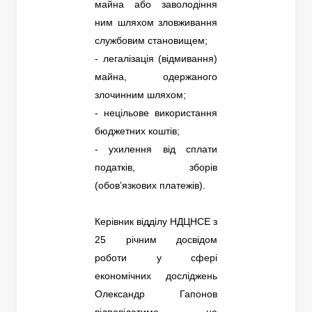
майна або заволодіння
ним шляхом зловживання
службовим становищем;
- легалізація (відмивання)
майна, одержаного
злочинним шляхом;
- нецільове використання
бюджетних коштів;
- ухилення від сплати
податків, зборів
(обовʼязкових платежів).
Керівник відділу НДЦНСЕ з
25 річним досвідом
роботи у сфері
економічних досліджень
Олександр Гапонов
відповідатиме на