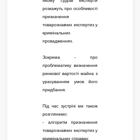
якому судові експерти
розкажуть про особливості
призначення
товарознавчих експертиз у
кримінальних
провадженнях.
Зокрема - про
проблематику визначення
ринкової вартості майна з
урахуванням умов його
придбання.
Під час зустрічі ми також
розглянемо:
- алгоритм призначення
товарознавчих експертиз у
кримінальних справах;