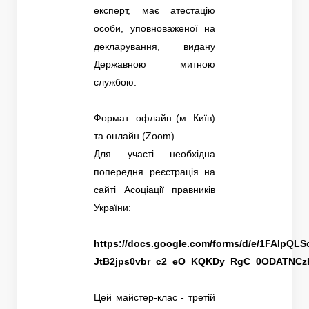
експерт, має атестацію
особи, уповноваженої на
декларування, видану
Державною митною
службою.
Формат: офлайн (м. Київ)
та онлайн (Zoom)
Для участі необхідна
попередня реєстрація на
сайті Асоціації правників
України:
https://docs.google.com/forms/d/e/1FAIpQL
JtB2jps0vbr_c2_eO_KQKDy_RgC_0ODATNCzK
Цей майстер-клас - третій