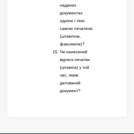
наданих
документах
однією і тією
самою печаткою
(штампом,
факсиміле)?
Чи нанесений
відтиск печатки
(штампа) у той
час, яким
датований
документ?