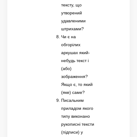
тексту, що
утворений
удавленими
штрихами?
Чи є на
обгорілих
аркушах який-
небудь текст і
(або)
зображення?
Якщо є, то який
(яке) саме?
Писальним
приладом якого
типу виконано
рукописні тексти
(підписи) у