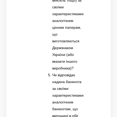
вексель тощо) за
своїми
характеристиками
аналогічним
цінним паперам,
що
виготовляються
Держзнаком
України (або
вказати іншого
виробника)?
Чи відповідає
надана банкнота
за своїми
характеристиками
аналогічним
банкнотам, що
випущені в обіг