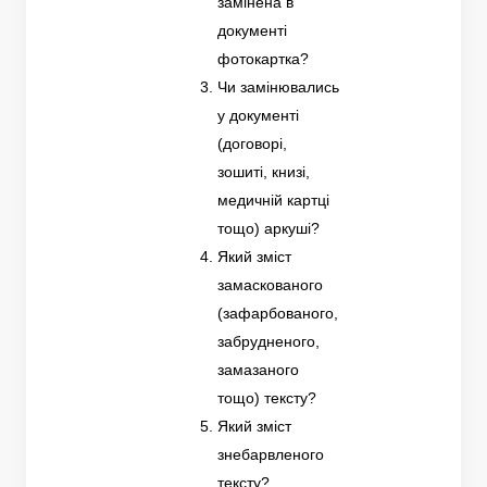
замінена в
документі
фотокартка?
Чи замінювались
у документі
(договорі,
зошиті, книзі,
медичній картці
тощо) аркуші?
Який зміст
замаскованого
(зафарбованого,
забрудненого,
замазаного
тощо) тексту?
Який зміст
знебарвленого
тексту?