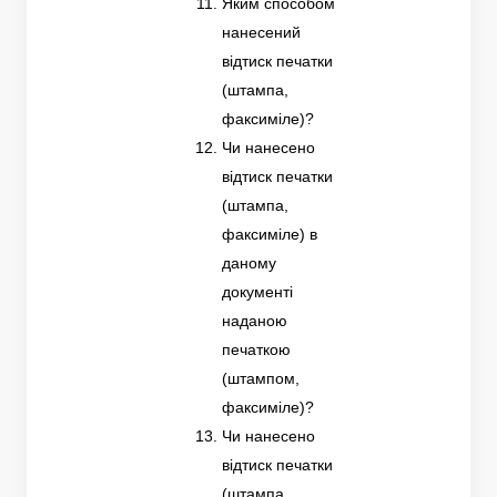
Яким способом
нанесений
відтиск печатки
(штампа,
факсиміле)?
Чи нанесено
відтиск печатки
(штампа,
факсиміле) в
даному
документі
наданою
печаткою
(штампом,
факсиміле)?
Чи нанесено
відтиск печатки
(штампа,