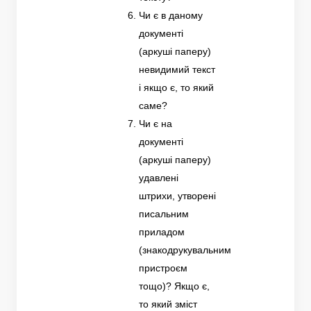
Чи є в даному
документі
(аркуші паперу)
невидимий текст
і якщо є, то який
саме?
Чи є на
документі
(аркуші паперу)
удавлені
штрихи, утворені
писальним
приладом
(знакодрукувальним
пристроєм
тощо)? Якщо є,
то який зміст