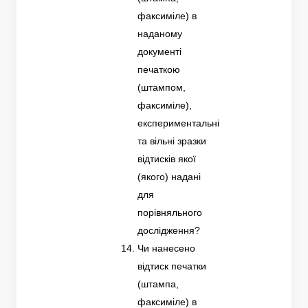
факсиміле) в
наданому
документі
печаткою
(штампом,
факсиміле),
експериментальні
та вільні зразки
відтисків якої
(якого) надані
для
порівняльного
дослідження?
Чи нанесено
відтиск печатки
(штампа,
факсиміле) в