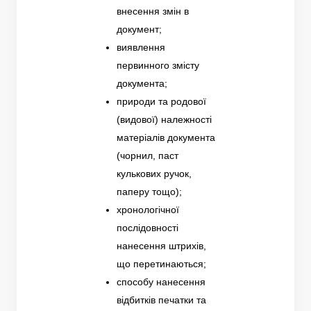
внесення змін в
документ;
виявлення
первинного змісту
документа;
природи та родової
(видової) належності
матеріалів документа
(чорнил, паст
кулькових ручок,
паперу тощо);
хронологічної
послідовності
нанесення штрихів,
що перетинаються;
способу нанесення
відбитків печатки та