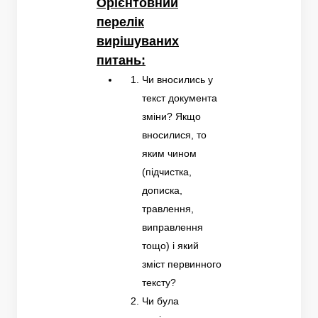
Орієнтовний
перелік
вирішуваних
питань:
Чи вносились у
текст документа
зміни? Якщо
вносилися, то
яким чином
(підчистка,
дописка,
травлення,
виправлення
тощо) і який
зміст первинного
тексту?
Чи була