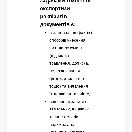
задачами технічної
експертизи
реквізитів
документів є:
встановлення фактів і
способів унесення
змін до документів
(підчистка,
травлення, дописка,
переклеювання
фотокарток, літер
тощо) та виявлення
їх первинного змісту;
виявлення залитих,
замазаних, вицвілих
та інших слабо
видимих або
невидимих текстів