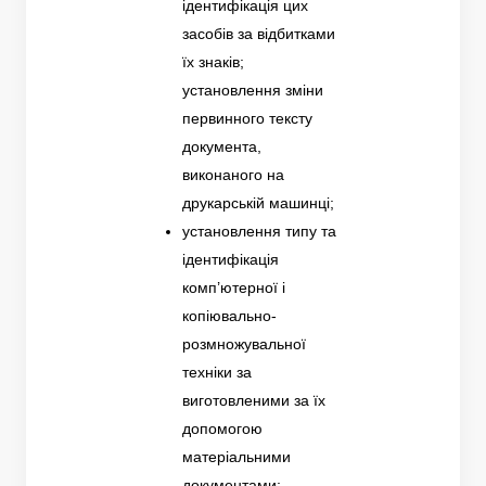
ідентифікація цих
засобів за відбитками
їх знаків;
установлення зміни
первинного тексту
документа,
виконаного на
друкарській машинці;
установлення типу та
ідентифікація
комп’ютерної і
копіювально-
розмножувальної
техніки за
виготовленими за їх
допомогою
матеріальними
документами;