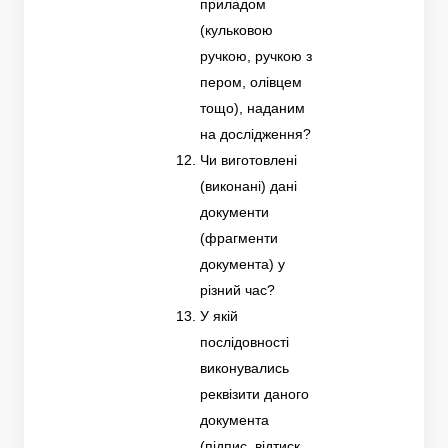
приладом
(кульковою
ручкою, ручкою з
пером, олівцем
тощо), наданим
на дослідження?
Чи виготовлені
(виконані) дані
документи
(фрагменти
документа) у
різний час?
У якій
послідовності
виконувались
реквізити даного
документа
(підпис, відтиск